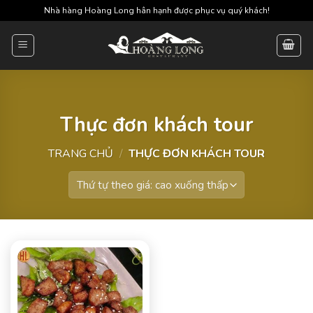
Skip
Nhà hàng Hoàng Long hân hạnh được phục vụ quý khách!
to
content
Thực đơn khách tour
TRANG CHỦ
/
THỰC ĐƠN KHÁCH TOUR