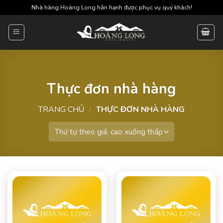
Skip
Nhà hàng Hoàng Long hân hạnh được phục vụ quý khách!
to
content
Thực đơn nhà hàng
TRANG CHỦ
/
THỰC ĐƠN NHÀ HÀNG