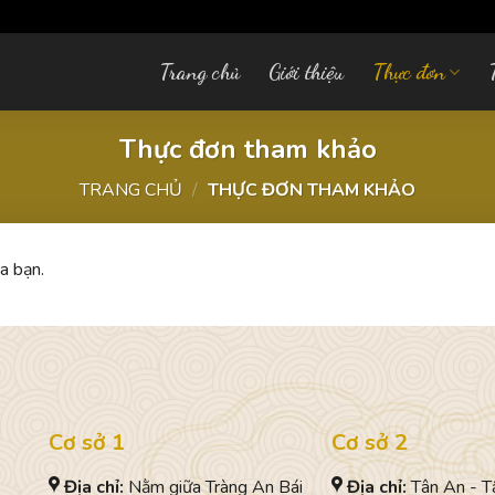
Trang chủ
Giới thiệu
Thực đơn
Thực đơn tham khảo
TRANG CHỦ
/
THỰC ĐƠN THAM KHẢO
a bạn.
Cơ sở 1
Cơ sở 2
Địa chỉ:
Nằm giữa Tràng An Bái
Địa chỉ:
Tân An - T