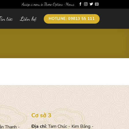
Assign a menu in Theme Options > Menus
Tin tức
Liên hệ
HOTLINE: 09813 55 111
Cơ sở 3
Địa chỉ:
Tam Chúc - Kim Bảng -
ân Thanh -