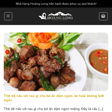
Skip
Nhà hàng Hoàng Long hân hạnh được phục vụ quý khách!
to
content
Thịt dê nấu với rau gì cho bé ăn dặm ngon, ăn hoài không biết
ngán
Thịt dê nấu với rau gì cho bé ăn dặm ngon miệng. Đây là câu [...]