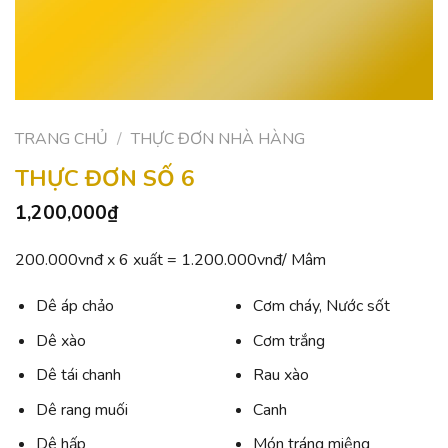
TRANG CHỦ
/
THỰC ĐƠN NHÀ HÀNG
THỰC ĐƠN SỐ 6
1,200,000
₫
200.000vnđ x 6 xuất = 1.200.000vnđ/ Mâm
Dê áp chảo
Cơm cháy, Nước sốt
Dê xào
Cơm trắng
Dê tái chanh
Rau xào
Dê rang muối
Canh
Dê hấp
Món tráng miệng