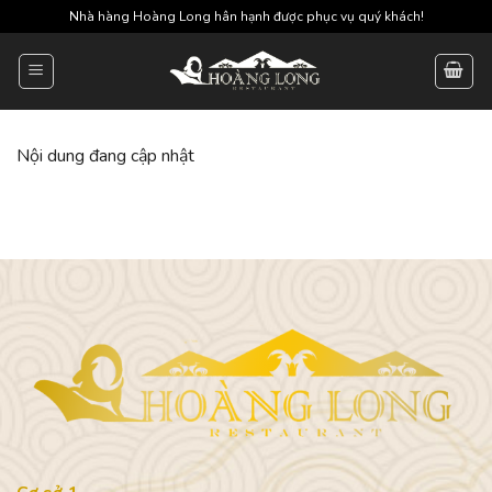
Skip
Nhà hàng Hoàng Long hân hạnh được phục vụ quý khách!
to
content
Nội dung đang cập nhật