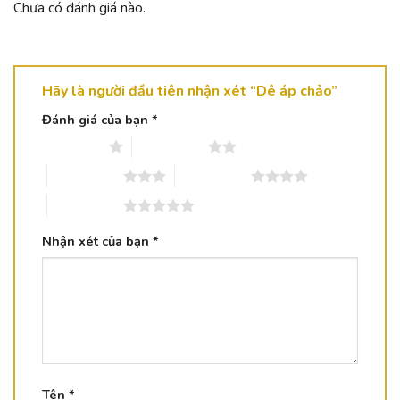
Chưa có đánh giá nào.
Hãy là người đầu tiên nhận xét “Dê áp chảo”
Đánh giá của bạn
*
1 trên 5 sao
2 trên 5 sao
3 trên 5 sao
4 trên 5 sao
5 trên 5 sao
Nhận xét của bạn
*
Tên
*