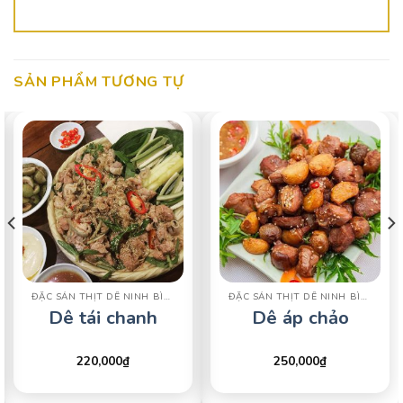
SẢN PHẨM TƯƠNG TỰ
ĐẶC SẢN THỊT DÊ NINH BÌNH
ĐẶC SẢN THỊT DÊ NINH BÌNH
Dê tái chanh
Dê áp chảo
220,000
₫
250,000
₫