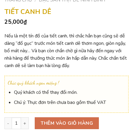
TIẾT CANH DÊ
25,000
₫
Nếu là một tín đồ của tiết canh, thì chắc hẳn bạn cũng sẽ dễ
dàng “đổ gục” trước món tiết canh dê thơm ngon, giòn ngậy,
bổ mát này… Và bạn còn chần chờ gì nữa hãy đến ngay với
nhà hàng để thưởng thức món ăn hấp dẫn này. Chắc chắn tiết
canh dê sẽ làm bạn hài lòng đấy.
Chúc quý khách ngon miệng !
Quý khách có thể thay đổi món.
Chú ý: Thực đơn trên chưa bao gồm thuế VAT
Tiết canh dê số lượng
THÊM VÀO GIỎ HÀNG